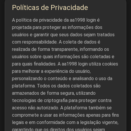
Políticas de Privacidade
A política de privacidade da aa1998 login é
projetada para proteger as informações dos
usuários e garantir que seus dados sejam tratados
com responsabilidade. A coleta de dados é
realizada de forma transparente, informando os
usuários sobre quais informações são coletadas e
para quais finalidades. A aa1998 login utiliza cookies
para melhorar a experiência do usuário,
personalizando o conteúdo e analisando o uso da
plataforma. Todos os dados coletados são
armazenados de forma segura, utilizando
tecnologias de criptografia para proteger contra
acesso não autorizado. A plataforma também se
compromete a usar as informações apenas para fins
legais e em conformidade com a legislação vigente,
garantindo que os direitos dos usuários sejam