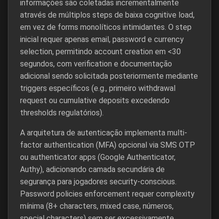
informações são coletadas incrementalmente
através de múltiplos steps de baixa cognitive load,
em vez de forms monolíticos intimidantes. O step
inicial requer apenas email, password e currency
selection, permitindo account creation em <30
segundos, com verification e documentação
adicional sendo solicitada posteriormente mediante
triggers específicos (e.g., primeiro withdrawal
request ou cumulative deposits excedendo
thresholds regulatórios).
A arquitetura de autenticação implementa multi-
factor authentication (MFA) opcional via SMS OTP
ou authenticator apps (Google Authenticator,
Authy), adicionando camada secundária de
segurança para jogadores security-conscious.
Password policies enforcement requer complexity
mínima (8+ characters, mixed case, números,
special characters) sem ser excessivamente