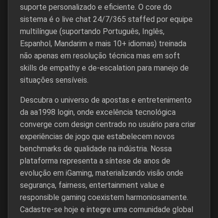
suporte personalizado e eficiente. O core do
sistema é o live chat 24/7/365 staffed por equipe
multilíngue (suportando Português, Inglês,
Espanhol, Mandarim e mais 10+ idiomas) treinada
não apenas em resolução técnica mas em soft
skills de empathy e de-escalation para manejo de
situações sensíveis.
Descubra o universo de apostas e entretenimento
da aa1998 login, onde excelência tecnológica
converge com design centrado no usuário para criar
experiências de jogo que estabelecem novos
benchmarks de qualidade na indústria. Nossa
plataforma representa a síntese de anos de
evolução em iGaming, materializando visão onde
segurança, fairness, entertainment value e
responsible gaming coexistem harmoniosamente.
Cadastre-se hoje e integre uma comunidade global