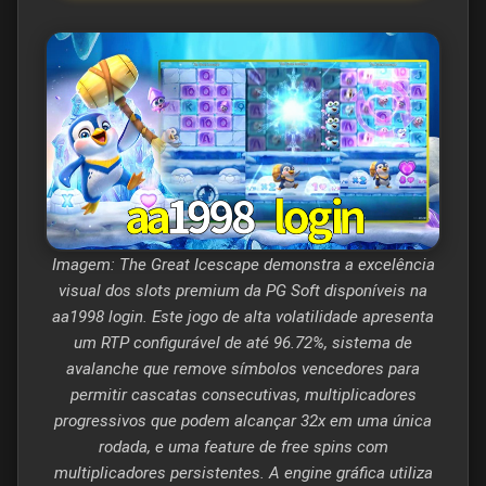
Imagem: The Great Icescape demonstra a excelência
visual dos slots premium da PG Soft disponíveis na
aa1998 login. Este jogo de alta volatilidade apresenta
um RTP configurável de até 96.72%, sistema de
avalanche que remove símbolos vencedores para
permitir cascatas consecutivas, multiplicadores
progressivos que podem alcançar 32x em uma única
rodada, e uma feature de free spins com
multiplicadores persistentes. A engine gráfica utiliza