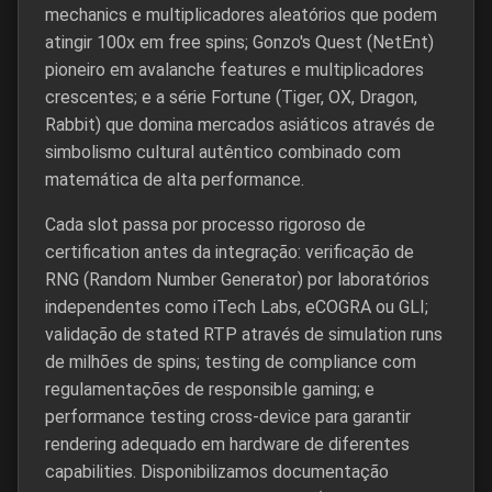
mechanics e multiplicadores aleatórios que podem
atingir 100x em free spins; Gonzo's Quest (NetEnt)
pioneiro em avalanche features e multiplicadores
crescentes; e a série Fortune (Tiger, OX, Dragon,
Rabbit) que domina mercados asiáticos através de
simbolismo cultural autêntico combinado com
matemática de alta performance.
Cada slot passa por processo rigoroso de
certification antes da integração: verificação de
RNG (Random Number Generator) por laboratórios
independentes como iTech Labs, eCOGRA ou GLI;
validação de stated RTP através de simulation runs
de milhões de spins; testing de compliance com
regulamentações de responsible gaming; e
performance testing cross-device para garantir
rendering adequado em hardware de diferentes
capabilities. Disponibilizamos documentação