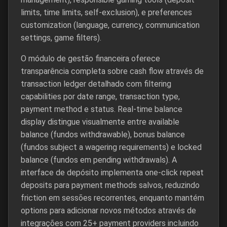
limits, time limits, self-exclusion), e preferences
customization (language, currency, communication
settings, game filters).
O módulo de gestão financeira oferece
transparência completa sobre cash flow através de
transaction ledger detalhado com filtering
capabilities por date range, transaction type,
payment method e status. Real-time balance
display distingue visualmente entre available
balance (fundos withdrawable), bonus balance
(fundos subject a wagering requirements) e locked
balance (fundos em pending withdrawals). A
interface de depósito implementa one-click repeat
deposits para payment methods salvos, reduzindo
friction em sessões recorrentes, enquanto mantém
options para adicionar novos métodos através de
integrações com 25+ payment providers incluindo