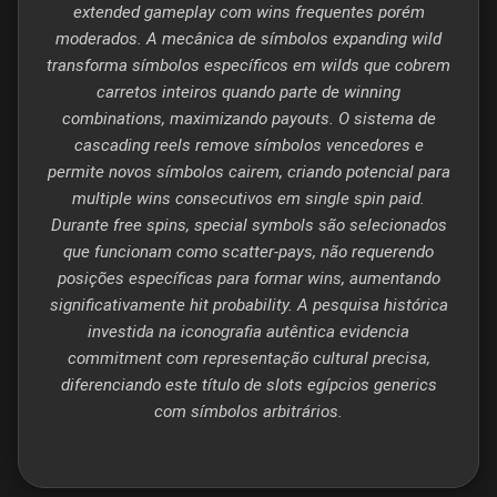
extended gameplay com wins frequentes porém
moderados. A mecânica de símbolos expanding wild
transforma símbolos específicos em wilds que cobrem
carretos inteiros quando parte de winning
combinations, maximizando payouts. O sistema de
cascading reels remove símbolos vencedores e
permite novos símbolos cairem, criando potencial para
multiple wins consecutivos em single spin paid.
Durante free spins, special symbols são selecionados
que funcionam como scatter-pays, não requerendo
posições específicas para formar wins, aumentando
significativamente hit probability. A pesquisa histórica
investida na iconografia autêntica evidencia
commitment com representação cultural precisa,
diferenciando este título de slots egípcios generics
com símbolos arbitrários.