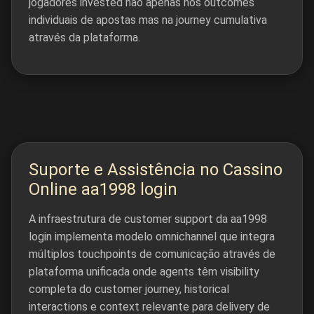
jogadores invested não apenas nos outcomes
individuais de apostas mas na journey cumulativa
através da plataforma.
Suporte e Assistência no Cassino
Online aa1998 login
A infraestrutura de customer support da aa1998
login implementa modelo omnichannel que integra
múltiplos touchpoints de comunicação através de
plataforma unificada onde agents têm visibility
completa do customer journey, historical
interactions e context relevante para delivery de