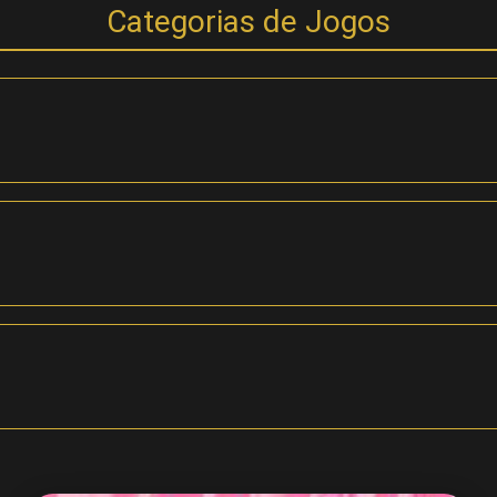
Categorias de Jogos