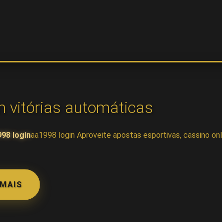
m vitórias automáticas
98 login
aa1998 login Aproveite apostas esportivas, cassino onl
 MAIS