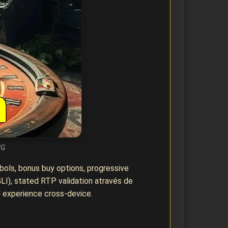
NG
bols, bonus buy options, progressive
LI), stated RTP validation através de
l experience cross-device.