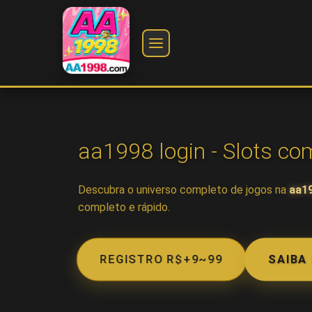
🎰 Jogos
Slot
aa1998 login - Slots co
Cassino
Descubra o universo completo de jogos na
aa19
completo e rápido.
Fortune
REGISTRO R$+9~99
SAIBA
Jogos