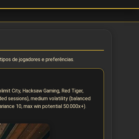
tipos de jogadores e preferências.
limit City, Hacksaw Gaming, Red Tiger,
ded sessions), medium volatility (balanced
(variance 10, max win potential 50.000x+).